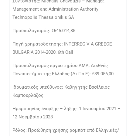
Συντονιστής: Michalis Chavouzis – Manager,
Management and Administration Authority
Technopolis Thessalonikis SA
Προϋπολογισμός: €645.014,85
Πηγή χρηματοδότησης: INTERREG V-A GREECE-
BULGARIA 2014-2020, 6th Call
Προϋπολογισμός εργαστηρίου ΑΜΑ, Διεθνές
Πανεπιστήμιο της Ελλάδας (Δι.Πα.Ε): €39.056,00
Ιδρυματικός υπεύθυνος: Καθηγητής Βασίλειος
Καμπουρλάζος
Ημερομηνίες έναρξης – λήξης: 1 Ιανουαρίου 2021 –
12 Νοεμβρίου 2023
Ρόλος: Προώθηση χρήσης ρομπότ από Ελληνικές/